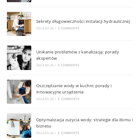
Sekrety długowieczności instalacji hydraulicznej
2024-03-26
/
0 COMMENTS
Unikanie problemów z kanalizacją: porady
ekspertów
2024-03-26
/
0 COMMENTS
Oszczędzanie wody w kuchni: porady i
innowacyjne urządzenia
2024-03-26
/
0 COMMENTS
Optymalizacja zużycia wody: strategie dla domu i
biznesu
2024-03-26
/
0 COMMENTS