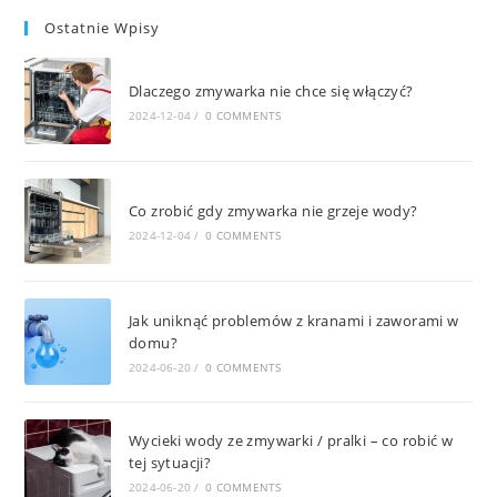
Ostatnie Wpisy
Dlaczego zmywarka nie chce się włączyć?
2024-12-04
/
0 COMMENTS
Co zrobić gdy zmywarka nie grzeje wody?
2024-12-04
/
0 COMMENTS
Jak uniknąć problemów z kranami i zaworami w
domu?
2024-06-20
/
0 COMMENTS
Wycieki wody ze zmywarki / pralki – co robić w
tej sytuacji?
2024-06-20
/
0 COMMENTS