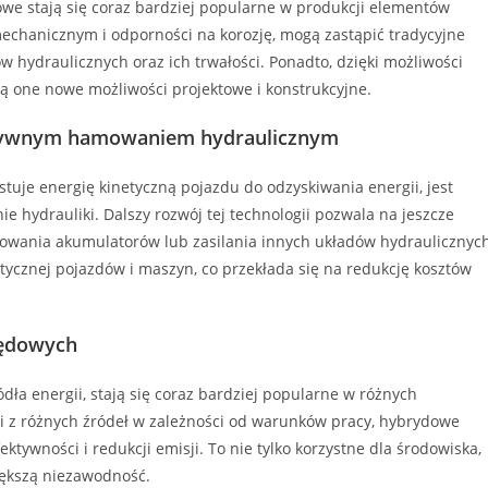
we stają się coraz bardziej popularne w produkcji elementów
echanicznym i odporności na korozję, mogą zastąpić tradycyjne
w hydraulicznych oraz ich trwałości. Ponadto, dzięki możliwości
ą one nowe możliwości projektowe i konstrukcyjne.
ratywnym hamowaniem hydraulicznym
uje energię kinetyczną pojazdu do odzyskiwania energii, jest
e hydrauliki. Dalszy rozwój tej technologii pozwala na jeszcze
dowania akumulatorów lub zasilania innych układów hydraulicznych
etycznej pojazdów i maszyn, co przekłada się na redukcję kosztów
ędowych
ła energii, stają się coraz bardziej popularne w różnych
ii z różnych źródeł w zależności od warunków pracy, hybrydowe
tywności i redukcji emisji. To nie tylko korzystne dla środowiska,
większą niezawodność.