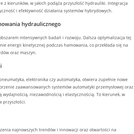
re z kierunków, w jakich podąża przyszłość hydrauliki. Integracja
tyczność i efektywność działania systemów hybrydowych.
mowania hydraulicznego
szarem intensywnych badań i rozwoju. Dalsza optymalizacja tej
anie energii kinetycznej podczas hamowania, co przekłada się na
azdów oraz maszyn.
i
k pneumatyka, elektronika czy automatyka, otwiera zupełnie nowe
tworzenie zaawansowanych systemów automatyki przemysłowej oraz
ą wydajnością, niezawodnością i elastycznością. To kierunek, w
 przyszłości.
zenia najnowszych trendów i innowacji oraz otwartości na