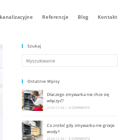
kanalizacyjne
Referencje
Blog
Kontakt
Szukaj
Ostatnie Wpisy
Dlaczego zmywarka nie chce się
włączyć?
2024-12-04
/
0 COMMENTS
Co zrobić gdy zmywarka nie grzeje
wody?
2024-12-04
/
0 COMMENTS