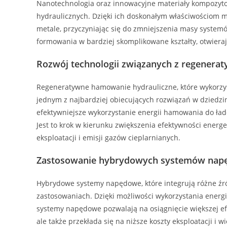
Nanotechnologia oraz innowacyjne materiały kompozyto
hydraulicznych. Dzięki ich doskonałym właściwościom m
metale, przyczyniając się do zmniejszenia masy systemó
formowania w bardziej skomplikowane kształty, otwieraj
Rozwój technologii związanych z regene
Regeneratywne hamowanie hydrauliczne, które wykorzyst
jednym z najbardziej obiecujących rozwiązań w dziedzini
efektywniejsze wykorzystanie energii hamowania do ła
Jest to krok w kierunku zwiększenia efektywności energ
eksploatacji i emisji gazów cieplarnianych.
Zastosowanie hybrydowych systemów nap
Hybrydowe systemy napędowe, które integrują różne źród
zastosowaniach. Dzięki możliwości wykorzystania energ
systemy napędowe pozwalają na osiągnięcie większej efek
ale także przekłada się na niższe koszty eksploatacji i 