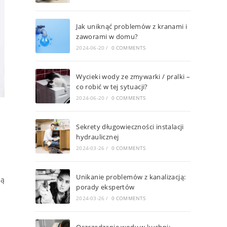
Jak uniknąć problemów z kranami i
zaworami w domu?
2024-06-20
/
0 COMMENTS
Wycieki wody ze zmywarki / pralki –
co robić w tej sytuacji?
2024-06-20
/
0 COMMENTS
Sekrety długowieczności instalacji
hydraulicznej
2024-03-26
/
0 COMMENTS
Unikanie problemów z kanalizacją:
ją
porady ekspertów
2024-03-26
/
0 COMMENTS