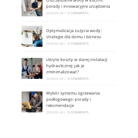
Oszczędzanie wody w kuchni:
porady i innowacyjne urządzenia
2024-03-26
/
0 COMMENTS
Optymalizacja zużycia wody:
strategie dla domu i biznesu
2024-03-26
/
0 COMMENTS
Ukryte koszty w starej instalacji
hydraulicznej: jak je
zminimalizować?
2024-03-26
/
0 COMMENTS
Wybór systemu ogrzewania
podłogowego: porady i
rekomendacje
2024-03-26
/
0 COMMENTS