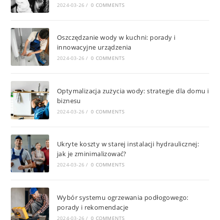
2024-03-26
/
0 COMMENTS
Oszczędzanie wody w kuchni: porady i
innowacyjne urządzenia
2024-03-26
/
0 COMMENTS
Optymalizacja zużycia wody: strategie dla domu i
biznesu
2024-03-26
/
0 COMMENTS
Ukryte koszty w starej instalacji hydraulicznej:
jak je zminimalizować?
2024-03-26
/
0 COMMENTS
Wybór systemu ogrzewania podłogowego:
porady i rekomendacje
2024-03-26
/
0 COMMENTS